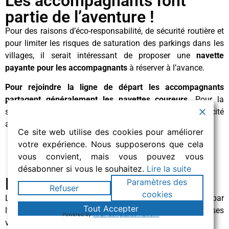
Les accompagnants font
partie de l’aventure !
Pour des raisons d’éco-responsabilité, de sécurité routière et
pour limiter les risques de saturation des parkings dans les
villages, il serait intéressant de proposer une
navette
payante pour les accompagnants
à réserver à l’avance.
Pour rejoindre la ligne de départ les accompagnants
partagent généralement les navettes coureurs.
Pour la
suite, la mise en place de navettes de plus faible capacité
avec des départs réguliers est à organiser
Ce site web utilise des cookies pour améliorer
votre expérience. Nous supposerons que cela
vous convient, mais vous pouvez vous
désabonner si vous le souhaitez.
Lire la suite
Bonne pratique UTMB :
Paramètres des
Refuser
cookies
Les accompagnants ayant acheté un pass bus proposé par
Tout Accepter
l’organisation ont la possibilité de se reposer dans les bases
Powered by
WPLP Compliance Platform
vie en attendant l’arrivée de leur coureur.