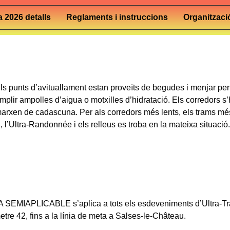
 2026 detalls
Reglaments i instruccions
Organitzaci
 punts d’avituallament estan proveïts de begudes i menjar per 
lir ampolles d’aigua o motxilles d’hidratació. Els corredors s’
marxen de cadascuna. Per als corredors més lents, els trams més
, l’Ultra-Randonnée i els relleus es troba en la mateixa situació.
 SEMIAPLICABLE s’aplica a tots els esdeveniments d’Ultra-Tr
re 42, fins a la línia de meta a Salses-le-Château.