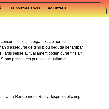
ó
Els nostres socis
Voluntaris
consumir in situ. L’organització només
han d’assegurar de tenir prou beguda per arribar
 llargs sense avituallament poden durar fins a 4
 S’han previst tres punts d’avituallament:
ail, Ultra-Randonnée i Relay després del camp