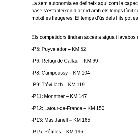
La semiautonomia es defineix aquí com la capaci
base s’estableixen d’acord amb els temps límit co
motxilles lleugeres. El temps d’ús dels llits pot e
Els competidors tindran accés a aigua i lavabos a
-P5: Puyvalador – KM 52
-P6: Refugi de Callau – KM 69
-P8: Campoussy – KM 104
-P9: Trévillach – KM 119
-P11: Monntner – KM 147
-P12: Latour-de-France – KM 150
-P13: Mas Janell – KM 165
-P15: Périllos – KM 196