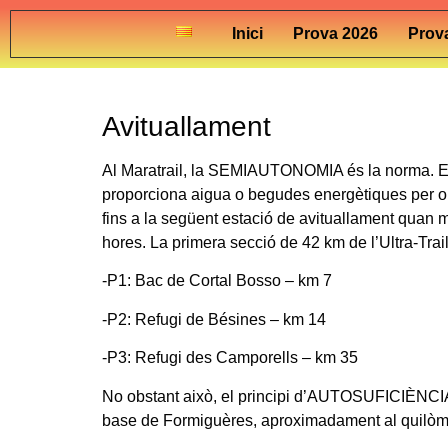
Inici
Prova 2026
Prova
Avituallament
Al Maratrail, la SEMIAUTONOMIA és la norma. Els
proporciona aigua o begudes energètiques per omp
fins a la següent estació de avituallament quan 
hores. La primera secció de 42 km de l’Ultra-Trail
-P1: Bac de Cortal Bosso – km 7
-P2: Refugi de Bésines – km 14
-P3: Refugi des Camporells – km 35
No obstant això, el principi d’AUTOSUFICIÈNCIA
base de Formiguères, aproximadament al quilòmet